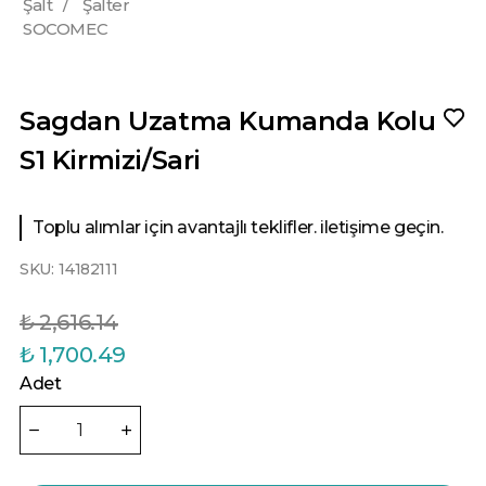
Şalt
/
Şalter
SOCOMEC
Sagdan Uzatma Kumanda Kolu
S1 Kirmizi/Sari
Toplu alımlar için avantajlı teklifler. iletişime geçin.
SKU:
14182111
₺ 2,616.14
₺ 1,700.49
Adet