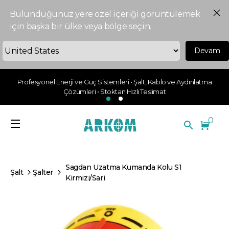
Bulunduğunuz yere özel içeriği görüntülemek
için başka bir ülke veya bölge seçin.
Devam
Profesyonel Enerji ve Güç Sistemleri • Şalt, Kablo ve Aydınlatma
Çözümleri • Stoktan Hızlı Teslimat
0
Sagdan Uzatma Kumanda Kolu S1
Şalt
Şalter
Kirmizi/Sari