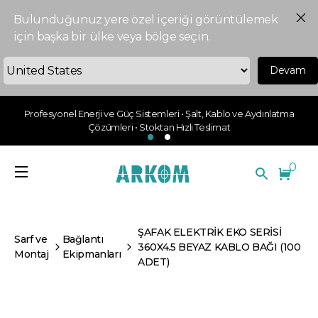
Bulunduğunuz yere özel içeriği görüntülemek
için başka bir ülke veya bölge seçin.
Devam
Profesyonel Enerji ve Güç Sistemleri • Şalt, Kablo ve Aydınlatma
Çözümleri • Stoktan Hızlı Teslimat
0
ŞAFAK ELEKTRİK EKO SERİSİ
Sarf ve
Bağlantı
360X4.5 BEYAZ KABLO BAĞI (100
Montaj
Ekipmanları
ADET)