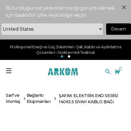
Bulunduğunuz yere özel içeriği görüntülemek
için başka bir ülke veya bölge seçin.
Devam
Profesyonel Enerji ve Güç Sistemleri • Şalt, Kablo ve Aydınlatma
Çözümleri • Stoktan Hızlı Teslimat
0
Sarf ve
Bağlantı
ŞAFAK ELEKTRİK EKO SERİSİ
Montaj
Ekipmanları
140X3.5 SİYAH KABLO BAĞI