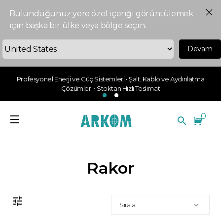
Bulunduğunuz yere özel içeriği görüntülemek
için başka bir ülke veya bölge seçin.
Devam
Profesyonel Enerji ve Güç Sistemleri • Şalt, Kablo ve Aydınlatma
Çözümleri • Stoktan Hızlı Teslimat
0
Rakor
Sırala