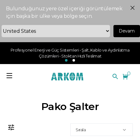
Bulunduğunuz yere özel içeriği görüntülemek
için başka bir ülke veya bölge seçin.
Devam
Profesyonel Enerji ve Güç Sistemleri • Şalt, Kablo ve Aydınlatma
Çözümleri • Stoktan Hızlı Teslimat
0
Pako Şalter
Sırala