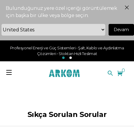
Bulunduğunuz yere özel içeriği görüntülemek
için başka bir ülke veya bölge seçin.
Devam
Profesyonel Enerji ve Güç Sistemleri • Şalt, Kablo ve Aydınlatma
Çözümleri • Stoktan Hızlı Teslimat
0
Sıkça Sorulan Sorular