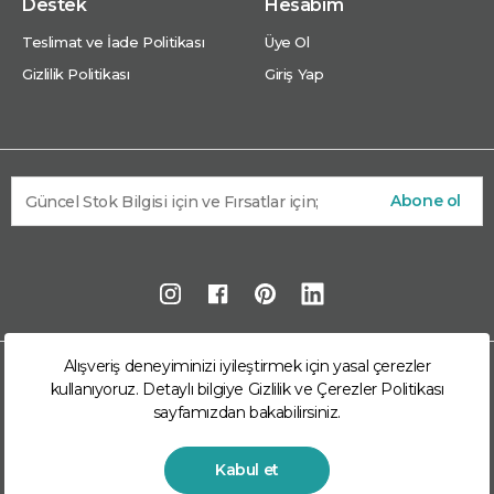
Destek
Hesabım
Teslimat ve İade Politikası
Üye Ol
Gizlilik Politikası
Giriş Yap
Abone ol
Alışveriş deneyiminizi iyileştirmek için yasal çerezler
© 2026 Arkom Enerji Market Arkom Enerji
kullanıyoruz. Detaylı bilgiye
Gizlilik ve Çerezler Politikası
Mühendislik San. Ve Tic. A.Ş. kuruluşudur. Tüm hakları
sayfamızdan bakabilirsiniz.
saklıdır.
Kabul et