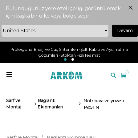
Bulunduğunuz yere özel içeriği görüntülemek
için başka bir ülke veya bölge seçin.
Devam
Profesyonel Enerji ve Güç Sistemleri • Şalt, Kablo ve Aydınlatma
Çözümleri • Stoktan Hızlı Teslimat
0
Sarf ve
Bağlantı
Notr bara ve yuvasi
Montaj
Ekipmanları
14x51 N
Sarf ve Montaj
/
Bağlantı Ekipmanları