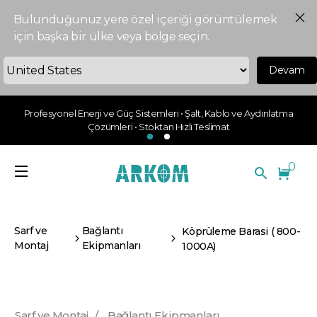
Bulunduğunuz yere özel içeriği görüntülemek
için başka bir ülke veya bölge seçin.
Devam
Profesyonel Enerji ve Güç Sistemleri • Şalt, Kablo ve Aydınlatma
Çözümleri • Stoktan Hızlı Teslimat
0
Sarf ve
Bağlantı
Köprüleme Barasi ( 800-
Montaj
Ekipmanları
1000A)
Sarf ve Montaj
/
Bağlantı Ekipmanları