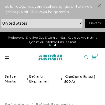
Bulunduğunuz yere özel içeriği görüntülemek
için başka bir ülke veya bölge seçin.
Devam
Profesyonel Enerji ve Güç Sistemleri • Şalt, Kablo ve Aydınlatma
Çözümleri • Stoktan Hızlı Teslimat
0
Sarf ve
Bağlantı
Köprüleme Barasi (
Montaj
Ekipmanları
500 A)
Sarf ve Montaj
/
Bağlantı Ekipmanları