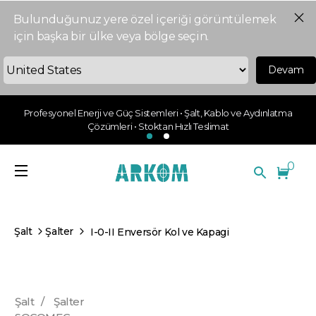
Bulunduğunuz yere özel içeriği görüntülemek
için başka bir ülke veya bölge seçin.
Devam
Profesyonel Enerji ve Güç Sistemleri • Şalt, Kablo ve Aydınlatma
Çözümleri • Stoktan Hızlı Teslimat
0
Şalt
Şalter
I-0-II Enversör Kol ve Kapagi
Şalt
/
Şalter