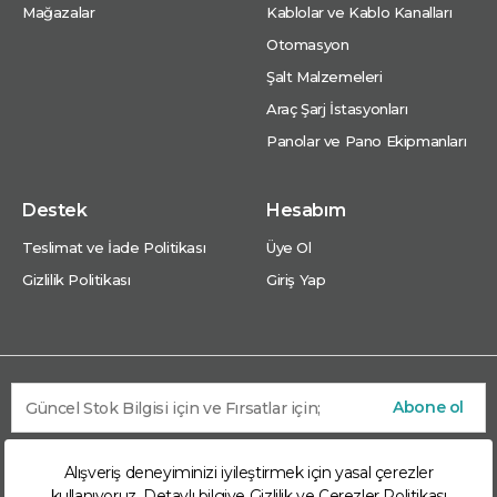
Mağazalar
Kablolar ve Kablo Kanalları
Otomasyon
Şalt Malzemeleri
Araç Şarj İstasyonları
Panolar ve Pano Ekipmanları
Destek
Hesabım
Teslimat ve İade Politikası
Üye Ol
Gizlilik Politikası
Giriş Yap
Abone ol
Alışveriş deneyiminizi iyileştirmek için yasal çerezler
kullanıyoruz. Detaylı bilgiye
Gizlilik ve Çerezler Politikası