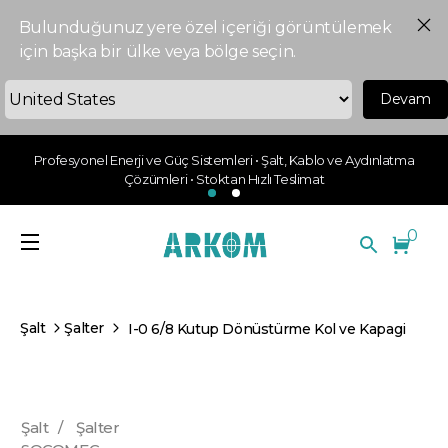
Bulunduğunuz yere özel içeriği görüntülemek
için başka bir ülke veya bölge seçin.
Devam
Profesyonel Enerji ve Güç Sistemleri • Şalt, Kablo ve Aydınlatma
Çözümleri • Stoktan Hızlı Teslimat
0
Şalt
Şalter
I-0 6/8 Kutup Dönüstürme Kol ve Kapagi
Şalt
/
Şalter