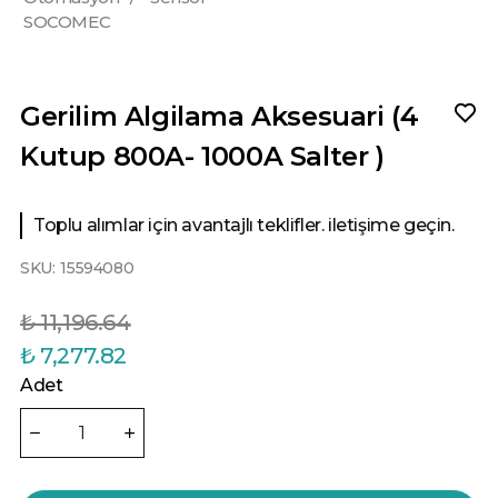
SOCOMEC
Gerilim Algilama Aksesuari (4
Kutup 800A- 1000A Salter )
Toplu alımlar için avantajlı teklifler. iletişime geçin.
SKU:
15594080
₺ 11,196.64
₺ 7,277.82
Adet