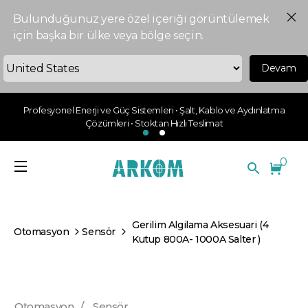
Bulunduğunuz yere özel içeriği görüntülemek
için başka bir ülke veya bölge seçin.
Devam
Profesyonel Enerji ve Güç Sistemleri • Şalt, Kablo ve Aydınlatma
Çözümleri • Stoktan Hızlı Teslimat
0
Gerilim Algilama Aksesuari (4
Otomasyon
Sensör
Kutup 800A- 1000A Salter )
Otomasyon
/
Sensör