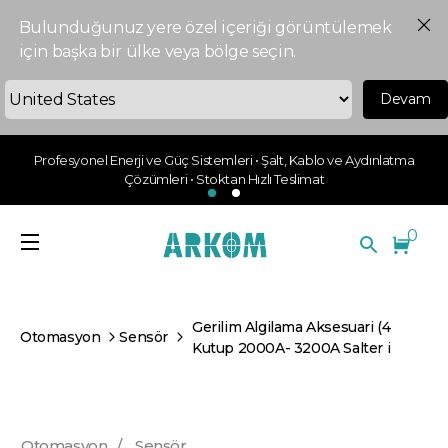
Bulunduğunuz yere özel içeriği görüntülemek
için başka bir ülke veya bölge seçin.
Devam
Profesyonel Enerji ve Güç Sistemleri • Şalt, Kablo ve Aydınlatma
Çözümleri • Stoktan Hızlı Teslimat
0
Gerilim Algilama Aksesuari (4
Otomasyon
Sensör
Kutup 2000A- 3200A Salter i
Otomasyon
/
Sensör