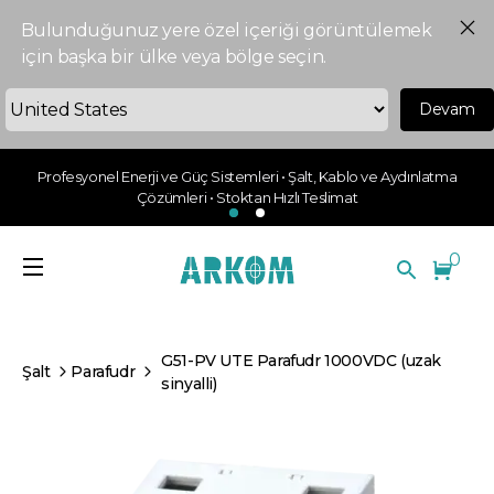
Bulunduğunuz yere özel içeriği görüntülemek
için başka bir ülke veya bölge seçin.
Devam
Profesyonel Enerji ve Güç Sistemleri • Şalt, Kablo ve Aydınlatma
Çözümleri • Stoktan Hızlı Teslimat
0
G51-PV UTE Parafudr 1000VDC (uzak
Şalt
Parafudr
sinyalli)