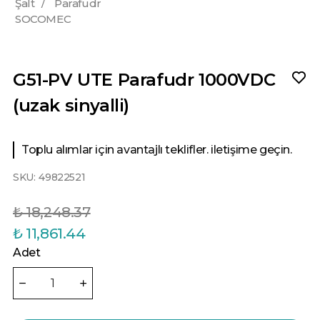
Şalt
/
Parafudr
SOCOMEC
G51-PV UTE Parafudr 1000VDC
(uzak sinyalli)
Toplu alımlar için avantajlı teklifler. iletişime geçin.
SKU:
49822521
₺ 18,248.37
₺ 11,861.44
Adet