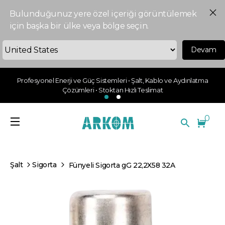
Bulunduğunuz yere özel içeriği görüntülemek
için başka bir ülke veya bölge seçin.
Devam
Profesyonel Enerji ve Güç Sistemleri • Şalt, Kablo ve Aydınlatma
Çözümleri • Stoktan Hızlı Teslimat
0
Şalt
Sigorta
Fünyeli Sigorta gG 22,2X58 32A