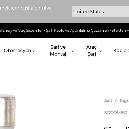
ek için başka bir ülke
 Enerji ve Güç Sistemleri • Şalt, Kablo ve Aydınlatma Çözümleri • Stoktan Hı
Sarf ve
Araç
Otomasyon
Kablol
Montaj
Şarj
Şalt
/
Sigo
SOCOMEC