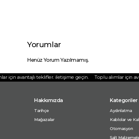
Yorumlar
Henüz Yorum Yazılmamış.
için avantajlı teklifler. iletişime geçin.
Toplu alımlar için avanta
Hakkımızda
Kategoriler
Tarihçe
Aydınlatma
Mağazalar
Kablolar ve Kab
Otomasyon
Şalt Malzemele