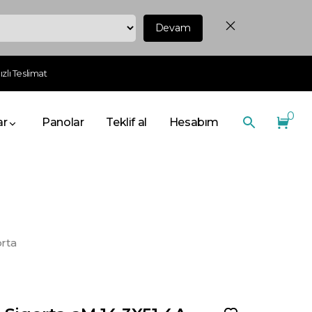
Devam
zlı Teslimat
0
ar
Panolar
Teklif al
Hesabım
rta