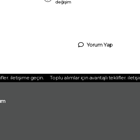
değişim
Yorum Yap
er. iletişime geçin.
Toplu alımlar için avantajlı teklifler. iletişim
ım
p