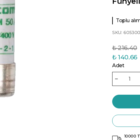
Fünyeli
Toplu alıml
SKU:
60530
₺ 216.40
₺ 140.66
Adet
10000 T