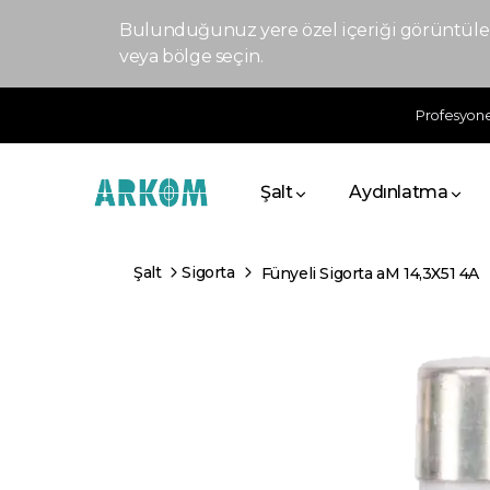
Bulunduğunuz yere özel içeriği görüntülem
veya bölge seçin.
Profesyonel
Şalt
Aydınlatma
Şalt
Sigorta
Fünyeli Sigorta aM 14,3X51 4A