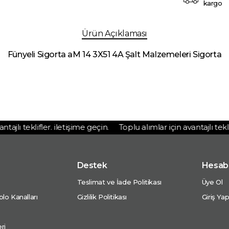
kargo
Ürün Açıklaması
Fünyeli Sigorta aM 14 3X51 4A Şalt Malzemeleri Sigorta
jlı teklifler. iletişime geçin.
Toplu alımlar için avantajlı teklifl
Destek
Hesab
Teslimat ve İade Politikası
Üye Ol
lo Kanalları
Gizlilik Politikası
Giriş Ya
ri