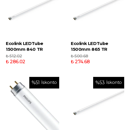
Ecolink LEDTube
Ecolink LEDTube
1500mm 840 TR
1500mm 865 TR
₺ 512.02
₺ 500.68
₺ 286.02
₺ 274.68
İskonto
İskonto
%
51
%
53