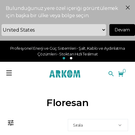
Bulunduğunuz yere özel içeriği görüntülemek
için başka bir ülke veya bölge seçin.
Devam
Profesyonel Enerji ve Güç Sistemleri • Şalt, Kablo ve Aydınlatma
Çözümleri • Stoktan Hızlı Teslimat
0
Floresan
Sırala