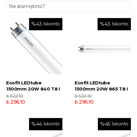
İskonto
İskonto
%
43
%
43
Ecofit LEDtube
Ecofit LEDtube
1500mm 20W 840 T8 I
1500mm 20W 865 T8 I
₺ 522.10
₺ 522.10
₺ 296.10
₺ 296.10
İskonto
İskonto
%
44
%
45