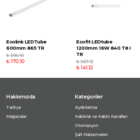
Ecolink LEDTube
Ecofit LEDtube
600mm 865 TR
1200mm 16W 840 T8 I
TR
₺ 396.10
₺ 170.10
₺ 367.12
₺ 141.12
Hakkımızda
Kategoriler
Tarihçe
Aydınlatma
Mağazalar
Kablolar ve Kablo Kanalları
Otomasyon
Şalt Malzemeleri