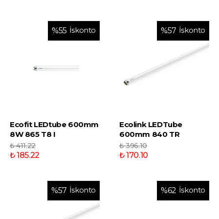
İskonto
İskonto
%
55
%
57
Ecofit LEDtube 600mm
Ecolink LEDTube
8W 865 T8 I
600mm 840 TR
₺ 411.22
₺ 396.10
₺ 185.22
₺ 170.10
İskonto
İskonto
%
57
%
62