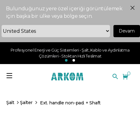
Bulunduğunuz yere özel içeriği görüntülemek
için başka bir ülke veya bölge seçin.
Devam
Profesyonel Enerji ve Güç Sistemleri • Şalt, Kablo ve Aydınlatma
Çözümleri • Stoktan Hızlı Teslimat
0
Şalt
Şalter
Ext. handle non-pad. + Shaft