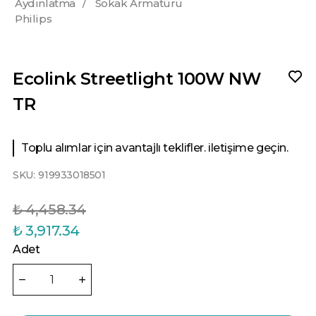
Aydınlatma
/
Sokak Armatürü
Philips
Ecolink Streetlight 100W NW
TR
Toplu alımlar için avantajlı teklifler. iletişime geçin.
SKU:
919933018501
₺ 4,458.34
₺ 3,917.34
Adet