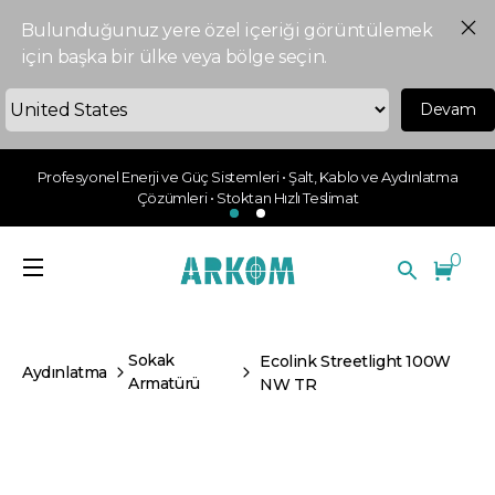
Bulunduğunuz yere özel içeriği görüntülemek
için başka bir ülke veya bölge seçin.
Devam
Profesyonel Enerji ve Güç Sistemleri • Şalt, Kablo ve Aydınlatma
Çözümleri • Stoktan Hızlı Teslimat
0
Sokak
Ecolink Streetlight 100W
Aydınlatma
Armatürü
NW TR