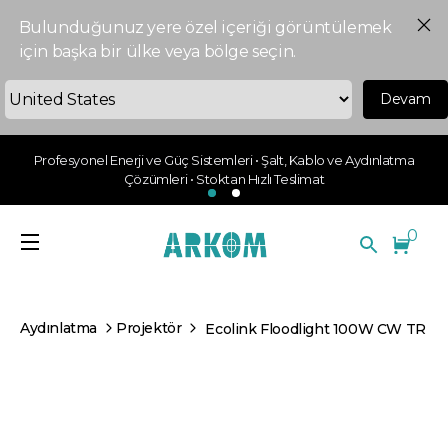
Bulunduğunuz yere özel içeriği görüntülemek
için başka bir ülke veya bölge seçin.
Devam
Profesyonel Enerji ve Güç Sistemleri • Şalt, Kablo ve Aydınlatma
Çözümleri • Stoktan Hızlı Teslimat
0
Aydınlatma
Projektör
Ecolink Floodlight 100W CW TR