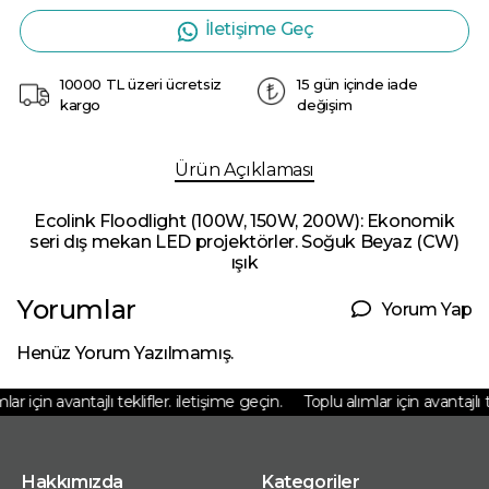
İletişime Geç
10000 TL üzeri ücretsiz
15 gün içinde iade
kargo
değişim
Ürün Açıklaması
Ecolink Floodlight (100W, 150W, 200W): Ekonomik
seri dış mekan LED projektörler. Soğuk Beyaz (CW)
ışık
Yorumlar
Yorum Yap
Henüz Yorum Yazılmamış.
ar için avantajlı teklifler. iletişime geçin.
Toplu alımlar için avantajlı te
Hakkımızda
Kategoriler