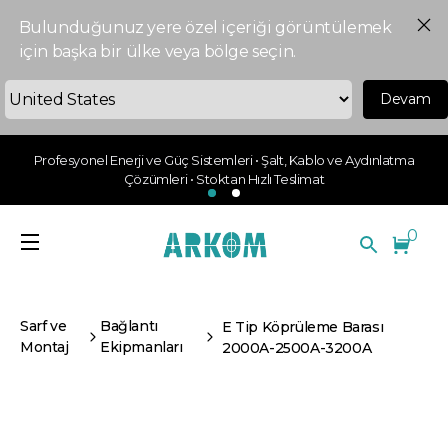
Bulunduğunuz yere özel içeriği görüntülemek
için başka bir ülke veya bölge seçin.
Devam
Profesyonel Enerji ve Güç Sistemleri • Şalt, Kablo ve Aydınlatma
Çözümleri • Stoktan Hızlı Teslimat
0
Sarf ve
Bağlantı
E Tip Köprüleme Barası
Montaj
Ekipmanları
2000A-2500A-3200A