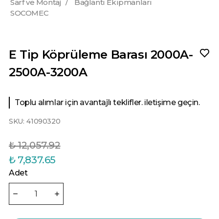
Sarf ve Montaj
/
Bağlantı Ekipmanları
SOCOMEC
E Tip Köprüleme Barası 2000A-
2500A-3200A
Toplu alımlar için avantajlı teklifler. iletişime geçin.
SKU:
41090320
₺ 12,057.92
₺ 7,837.65
Adet