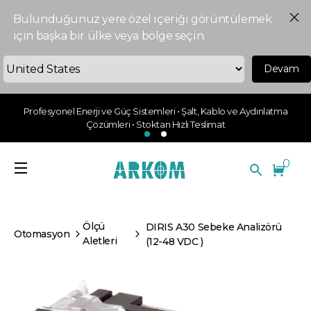
Bulunduğunuz yere özel içeriği görüntülemek
için başka bir ülke veya bölge seçin.
Devam
Profesyonel Enerji ve Güç Sistemleri • Şalt, Kablo ve Aydınlatma
Çözümleri • Stoktan Hızlı Teslimat
0
Ölçü
DIRIS A30 Sebeke Analizörü
Otomasyon
Aletleri
(12-48 VDC )