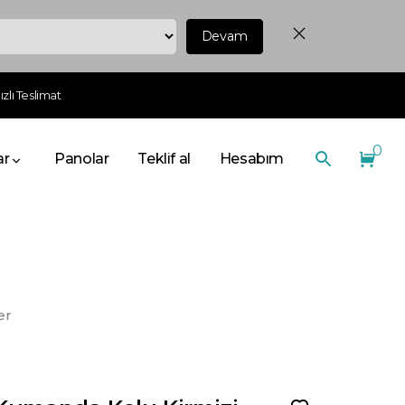
Devam
zlı Teslimat
0
ar
Panolar
Teklif al
Hesabım
er