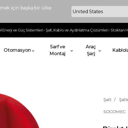
ek için başka bir ülke
 Enerji ve Güç Sistemleri • Şalt, Kablo ve Aydınlatma Çözümleri • Stoktan Hı
Sarf ve
Araç
Otomasyon
Kablol
Montaj
Şarj
Şalt
/
Şalt
SOCOMEC