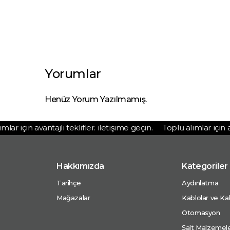
Yorumlar
Henüz Yorum Yazılmamış.
r için avantajlı teklifler. iletişime geçin.
Toplu alımlar için avan
Hakkımızda
Kategoriler
Tarihçe
Aydınlatma
Mağazalar
Kablolar ve Kab
Otomasyon
Şalt Malzemele