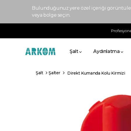
Bulunduğunuz yere özel içeriği görüntülem
veya bölge seçin.
Profesyonel
Şalt
Aydınlatma
Şalt
Şalter
Direkt Kumanda Kolu Kirmizi