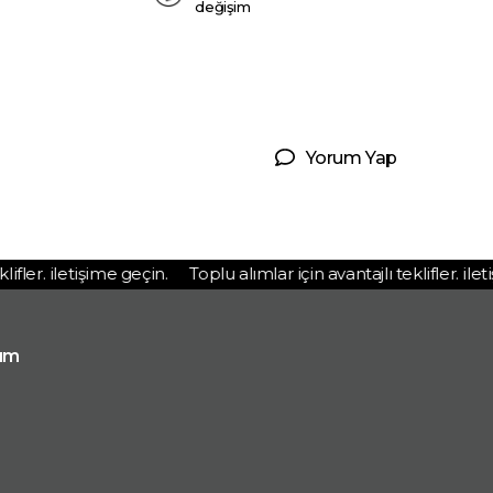
değişim
Yorum Yap
ler. iletişime geçin.
Toplu alımlar için avantajlı teklifler. iletiş
ım
p