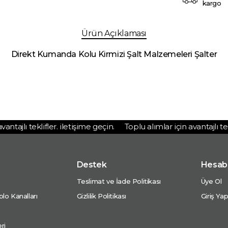
kargo
Ürün Açıklaması
Direkt Kumanda Kolu Kirmizi Şalt Malzemeleri Şalter
tajlı teklifler. iletişime geçin.
Toplu alımlar için avantajlı teklif
Destek
Hesab
Teslimat ve İade Politikası
Üye Ol
lo Kanalları
Gizlilik Politikası
Giriş Ya
ri