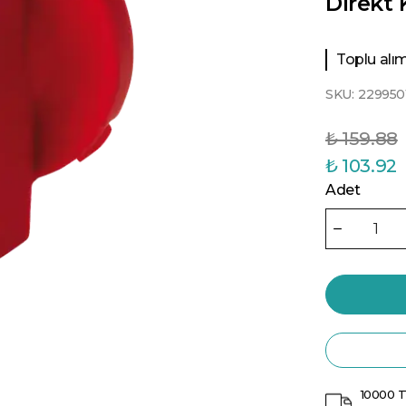
Direkt
Toplu alıml
SKU:
229950
₺ 159.88
₺ 103.92
Adet
10000 T