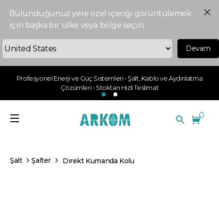
Bulunduğunuz yere özel içeriği görüntülemek
için başka bir ülke veya bölge seçin.
Devam
Profesyonel Enerji ve Güç Sistemleri • Şalt, Kablo ve Aydınlatma
Çözümleri • Stoktan Hızlı Teslimat
0
Şalt
Şalter
Direkt Kumanda Kolu