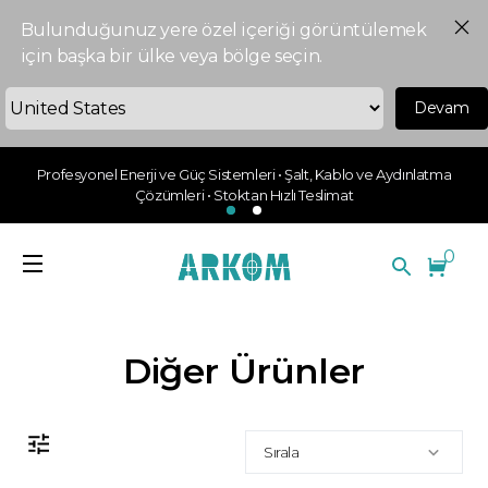
Bulunduğunuz yere özel içeriği görüntülemek
için başka bir ülke veya bölge seçin.
Devam
Profesyonel Enerji ve Güç Sistemleri • Şalt, Kablo ve Aydınlatma
Çözümleri • Stoktan Hızlı Teslimat
0
Diğer Ürünler
Sırala