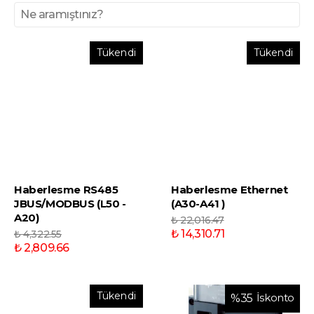
Tükendi
Tükendi
Haberlesme RS485
Haberlesme Ethernet
JBUS/MODBUS (L50 -
(A30-A41 )
A20)
₺ 22,016.47
₺ 14,310.71
₺ 4,322.55
₺ 2,809.66
Tükendi
İskonto
%
35