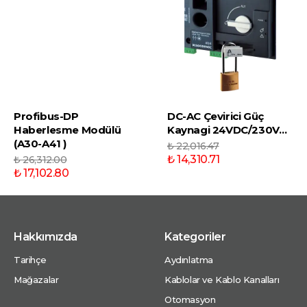
Profibus-DP
DC-AC Çevirici Güç
Haberlesme Modülü
Kaynagi 24VDC/230VAC
(A30-A41 )
₺ 22,016.47
₺ 14,310.71
₺ 26,312.00
₺ 17,102.80
Hakkımızda
Kategoriler
Tarihçe
Aydınlatma
Mağazalar
Kablolar ve Kablo Kanalları
Otomasyon