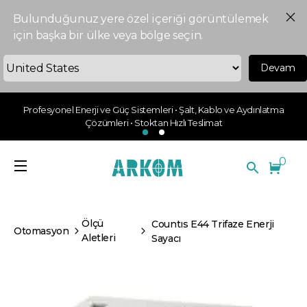
Bulunduğunuz yere özel içeriği görüntülemek
için başka bir ülke veya bölge seçin.
Devam
Profesyonel Enerji ve Güç Sistemleri • Şalt, Kablo ve Aydınlatma
Çözümleri • Stoktan Hızlı Teslimat
0
Ölçü
Countıs E44 Trifaze Enerji
Otomasyon
Aletleri
Sayacı