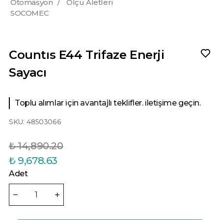
Otomasyon
/
Ölçü Aletleri
SOCOMEC
Countıs E44 Trifaze Enerji
Sayacı
Toplu alımlar için avantajlı teklifler. iletişime geçin.
SKU:
48503066
₺ 14,890.20
₺ 9,678.63
Adet