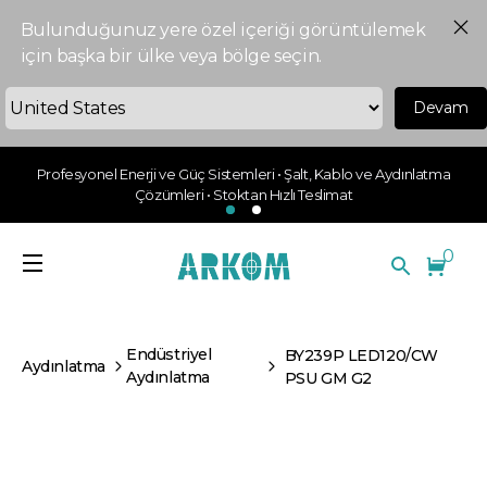
Bulunduğunuz yere özel içeriği görüntülemek
için başka bir ülke veya bölge seçin.
Devam
Profesyonel Enerji ve Güç Sistemleri • Şalt, Kablo ve Aydınlatma
Çözümleri • Stoktan Hızlı Teslimat
0
Endüstriyel
BY239P LED120/CW
Aydınlatma
Aydınlatma
PSU GM G2