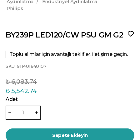
Aydınlatma
/
Endüstriyel Aydınlatma
Philips
BY239P LED120/CW PSU GM G2
Toplu alımlar için avantajlı teklifler. iletişime geçin.
SKU:
911401640107
₺ 6,083.74
₺ 5,542.74
Adet
Sepete Ekleyin