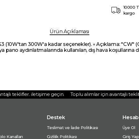
10000 T
kargo
Ürün Açıklaması
/G3 (10W'tan 300W'a kadar seçenekler). ◦ Açıklama: "CW" (C
a pano aydınlatmalarında kullanılan, dış hava koşullarına d
lı teklifler. iletişime geçin.
Toplu alımlar için avantajlı teklifle
Destek
Hesab
Teslimat ve İade Politikası
Üye Ol
lo Kanalları
Gizlilik Politikası
Giriş Ya