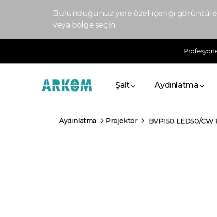
Bulunduğunuz yere özel içeriği görüntülem
veya bölge seçin.
Profesyonel
Şalt
Aydınlatma
Aydınlatma
Projektör
BVP150 LED50/CW