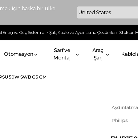
ek için başka bir ülke
 Enerji ve Güç Sistemleri • Şalt, Kablo ve Aydınlatma Çözümleri • Stoktan Hı
Sarf ve
Araç
Otomasyon
Kablol
Montaj
Şarj
 PSU 50W SWB G3 GM
Aydınlatma
Philips