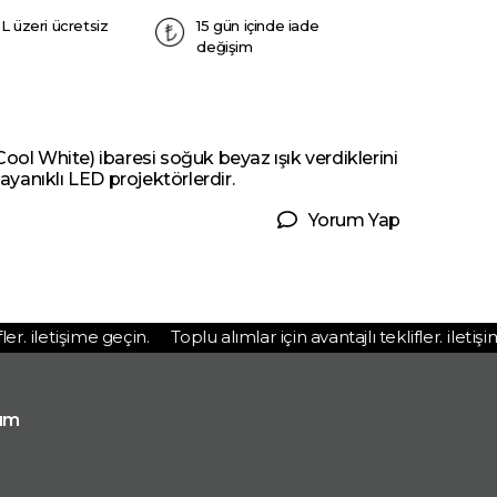
L üzeri ücretsiz
15 gün içinde iade
değişim
ool White) ibaresi soğuk beyaz ışık verdiklerini
ayanıklı LED projektörlerdir.
Yorum Yap
r. iletişime geçin.
Toplu alımlar için avantajlı teklifler. iletişime
ım
p