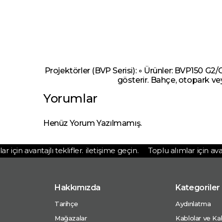
Projektörler (BVP Serisi): ◦ Ürünler: BVP150 G2
gösterir. Bahçe, otopark vey
Yorumlar
Henüz Yorum Yazılmamış.
için avantajlı teklifler. iletişime geçin.
Toplu alımlar için avantaj
Hakkımızda
Kategoriler
Tarihçe
Aydınlatma
Mağazalar
Kablolar ve Kab