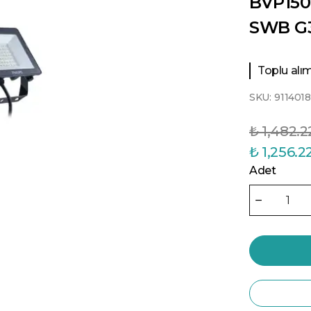
BVP15
SWB G
Toplu alıml
SKU:
911401
₺ 1,482.2
₺ 1,256.2
Adet