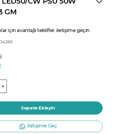
0 LED50/CW PSU 50W
3 GM
ar için avantajlı teklifler. iletişime geçin.
834286
2
2
Sepete Ekleyin
İletişime Geç