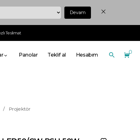
Devam
zlı Teslimat
0
ar
Panolar
Teklif al
Hesabım
/
Projektör