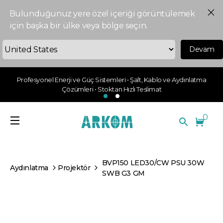
Bulunduğunuz yere özel içeriği görüntülemek
için başka bir ülke veya bölge seçin.
Devam
Profesyonel Enerji ve Güç Sistemleri • Şalt, Kablo ve Aydınlatma
Çözümleri • Stoktan Hızlı Teslimat
0
BVP150 LED30/CW PSU 30W
Aydınlatma
Projektör
SWB G3 GM