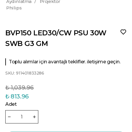
Aydınlatma
/
Projektör
Philips
BVP150 LED30/CW PSU 30W
SWB G3 GM
Toplu alımlar için avantajlı teklifler. iletişime geçin.
SKU:
911401833286
₺ 1,039.96
₺ 813.96
Adet