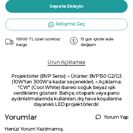
Sepete Ekleyin
İletişime Geç
10000 TL üzeri ücretsiz
15 gün içinde iade
kargo
değişim
Ürün Açıklaması
Projektörler (BVP Serisi): ◦ Ürünler: BVP150 G2/G3
(10W'tan 300W'a kadar seçenekler). ◦ Açıklama:
"CW" (Cool White) ibaresi soğuk beyaz ışık
verdiklerini gösterir. Bahçe, otopark veya pano
aydınlatmalarında kullanılan, dış hava koşullarına
dayanıklı LED projektörlerdir.
Yorumlar
Yorum Yap
Henüz Yorum Yazılmamış.