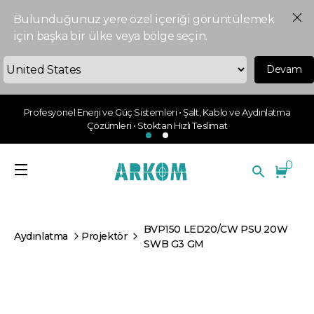
Bulunduğunuz yere özel içeriği görüntülemek
için başka bir ülke veya bölge seçin.
Devam
Profesyonel Enerji ve Güç Sistemleri • Şalt, Kablo ve Aydınlatma
Çözümleri • Stoktan Hızlı Teslimat
0
BVP150 LED20/CW PSU 20W
Aydınlatma
Projektör
SWB G3 GM