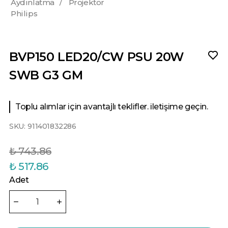
Aydınlatma
/
Projektör
Philips
BVP150 LED20/CW PSU 20W
SWB G3 GM
Toplu alımlar için avantajlı teklifler. iletişime geçin.
SKU:
911401832286
₺ 743.86
₺ 517.86
Adet