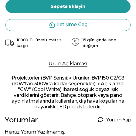
Sepete Ekleyin
İletişime Geç
10000 TL üzeri ücretsiz
15 gün içinde iade
kargo
değişim
Ürün Açıklaması
Projektörler (BVP Serisi): ◦ Ürünler: BVP150 G2/G3
(10W'tan 300W'a kadar seçenekler). ◦ Açıklama:
"CW" (Cool White) ibaresi soğuk beyaz ışık
verdiklerini gösterir. Bahçe, otopark veya pano
aydınlatmalarında kullanılan, dış hava koşullarına
dayanıklı LED projektörlerdir.
Yorumlar
Yorum Yap
Henüz Yorum Yazılmamış.