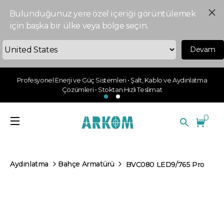
Bulunduğunuz yere özel içeriği görüntülemek
için başka bir ülke veya bölge seçin.
Devam
Profesyonel Enerji ve Güç Sistemleri • Şalt, Kablo ve Aydınlatma
Çözümleri • Stoktan Hızlı Teslimat
0
Aydınlatma
Bahçe Armatürü
BVC080 LED9/765 Pro