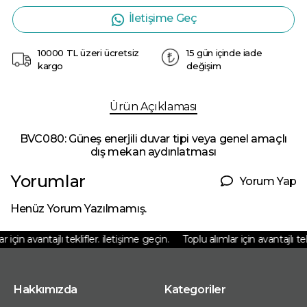
İletişime Geç
10000 TL üzeri ücretsiz
15 gün içinde iade
kargo
değişim
Ürün Açıklaması
BVC080: Güneş enerjili duvar tipi veya genel amaçlı
dış mekan aydınlatması
Yorumlar
Yorum Yap
Henüz Yorum Yazılmamış.
için avantajlı teklifler. iletişime geçin.
Toplu alımlar için avantajlı tekl
Hakkımızda
Kategoriler