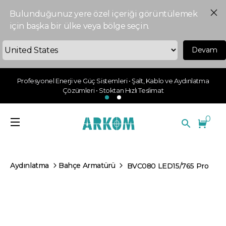
Bulunduğunuz yere özel içeriği görüntülemek
için başka bir ülke veya bölge seçin.
Devam
Profesyonel Enerji ve Güç Sistemleri • Şalt, Kablo ve Aydınlatma
Çözümleri • Stoktan Hızlı Teslimat
0
Aydınlatma
Bahçe Armatürü
BVC080 LED15/765 Pro