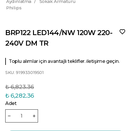
Aydınlatma
/
Sokak Armatürü
Philips
BRP122 LED144/NW 120W 220-
240V DM TR
Toplu alımlar için avantajlı teklifler. iletişime geçin.
SKU:
919933019501
₺ 6,823.36
₺ 6,282.36
Adet