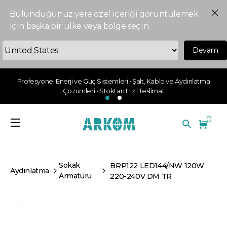
Bulunduğunuz yere özel içeriği görüntülemek
için başka bir ülke veya bölge seçin.
Devam
Profesyonel Enerji ve Güç Sistemleri • Şalt, Kablo ve Aydınlatma
Çözümleri • Stoktan Hızlı Teslimat
0
Sokak
BRP122 LED144/NW 120W
Aydınlatma
Armatürü
220-240V DM TR