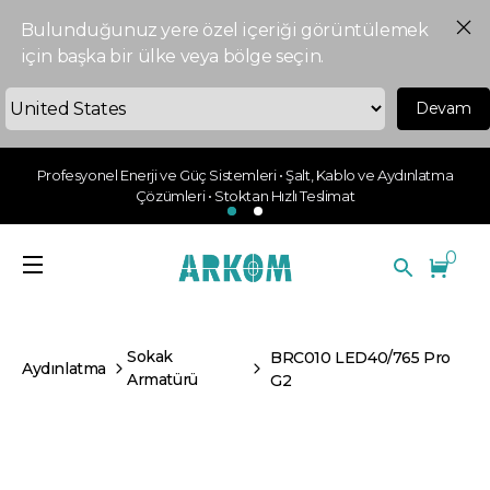
Bulunduğunuz yere özel içeriği görüntülemek
için başka bir ülke veya bölge seçin.
Devam
Profesyonel Enerji ve Güç Sistemleri • Şalt, Kablo ve Aydınlatma
Çözümleri • Stoktan Hızlı Teslimat
0
Sokak
BRC010 LED40/765 Pro
Aydınlatma
Armatürü
G2