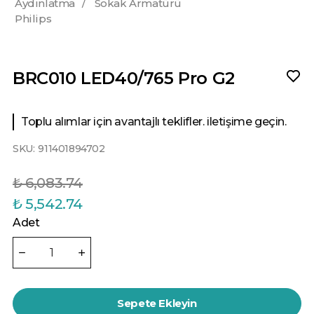
Aydınlatma
/
Sokak Armatürü
Philips
BRC010 LED40/765 Pro G2
Toplu alımlar için avantajlı teklifler. iletişime geçin.
SKU:
911401894702
₺ 6,083.74
₺ 5,542.74
Adet
Sepete Ekleyin