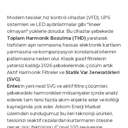
Modern tesisler; hız kontrol cihazları (VFD), UPS
sistemleri ve LED aydınlatmalar gibi "lineer
olmayan" yüklerle doludur. Bu cihazlar şebekede
Toplam Harmonik Bozulma (THD)
yaratarak
trafoların aşırı ısınmasına, hassas elektronik kartların
yanmasına ve kompanzasyon kondansatörlerinin
patlamasına neden olur. Klasik pasif filtrelerin
yetersiz kaldığı 2026 şebekelerinde, çözüm artık
Aktif Harmonik Filtreler ve
Statik Var Jeneratörleri
(SVG)
.
Entes
’in yeni nesil SVG ve aktif filtre çözümleri,
şebekedeki harmonikleri milisaniyeler içinde analiz
ederek tam tersi fazda akım enjekte eder ve kirliliği
kaynağında yok eder. Arkom Enerji Market
üzerinden sunduğumuz bu ileri teknoloji ürünleri,
tesisinizi reaktif cezalardan kurtarmanın ötesine
geçer; güç faktörünü (Cosφ) 1.00 seviyesine