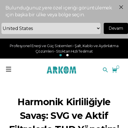
Bulunduğunuz yere özel içeriği görüntülemek
için başka bir ülke veya bölge seçin.
Devam
Profesyonel Enerji ve Güç Sistemleri • Şalt, Kablo ve Aydınlatma
Çözümleri • Stoktan Hızlı Teslimat
0
Harmonik Kirliliğiyle
Savaş: SVG ve Aktif