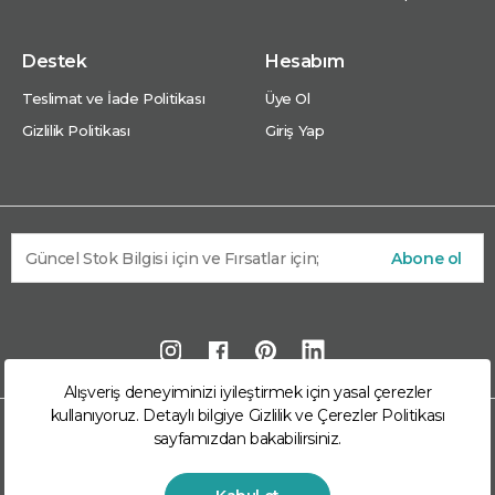
Destek
Hesabım
Teslimat ve İade Politikası
Üye Ol
Gizlilik Politikası
Giriş Yap
Abone ol
Alışveriş deneyiminizi iyileştirmek için yasal çerezler
kullanıyoruz. Detaylı bilgiye
Gizlilik ve Çerezler Politikası
© 2026 Arkom Enerji Market Arkom Enerji
sayfamızdan bakabilirsiniz.
Mühendislik San. Ve Tic. A.Ş. kuruluşudur. Tüm hakları
saklıdır.