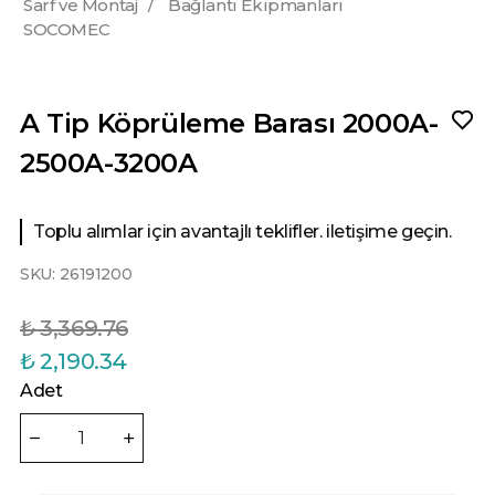
Sarf ve Montaj
/
Bağlantı Ekipmanları
SOCOMEC
A Tip Köprüleme Barası 2000A-
2500A-3200A
Toplu alımlar için avantajlı teklifler. iletişime geçin.
SKU:
26191200
₺ 3,369.76
₺ 2,190.34
Adet