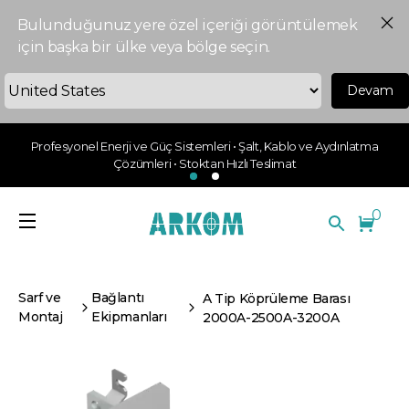
Bulunduğunuz yere özel içeriği görüntülemek
için başka bir ülke veya bölge seçin.
Devam
Profesyonel Enerji ve Güç Sistemleri • Şalt, Kablo ve Aydınlatma
Çözümleri • Stoktan Hızlı Teslimat
0
Sarf ve
Bağlantı
A Tip Köprüleme Barası
Montaj
Ekipmanları
2000A-2500A-3200A