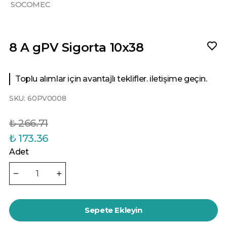
SOCOMEC
8 A gPV Sigorta 10x38
Toplu alımlar için avantajlı teklifler. iletişime geçin.
SKU:
60PV0008
₺ 266.71
₺ 173.36
Adet
Sepete Ekleyin