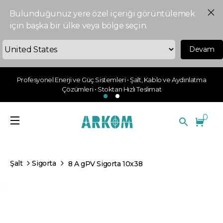
Bulunduğunuz yere özel içeriği görüntülemek
için başka bir ülke veya bölge seçin.
Devam
Profesyonel Enerji ve Güç Sistemleri • Şalt, Kablo ve Aydınlatma
Çözümleri • Stoktan Hızlı Teslimat
0
Şalt
Sigorta
8 A gPV Sigorta 10x38