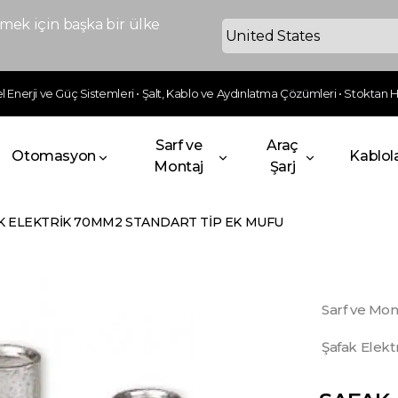
ek için başka bir ülke
 Enerji ve Güç Sistemleri • Şalt, Kablo ve Aydınlatma Çözümleri • Stoktan Hı
Sarf ve
Araç
Otomasyon
Kablol
Montaj
Şarj
K ELEKTRİK 70MM2 STANDART TİP EK MUFU
Sarf ve Mon
Şafak Elekt