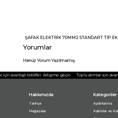
ŞAFAK ELEKTRİK 70MM2 STANDART TİP EK MUFU - 
Yorumlar
Henüz Yorum Yazılmamış.
in avantajlı teklifler. iletişime geçin.
Toplu alımlar için avantajlı
Hakkımızda
Kategoriler
Tarihçe
Aydınlatma
Mağazalar
Kablolar ve Kab