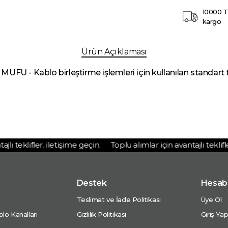
10000 T
kargo
Ürün Açıklaması
Kablo birleştirme işlemleri için kullanılan standart ti
 teklifler. iletişime geçin.
Toplu alımlar için avantajlı teklifler.
Destek
Hesab
Teslimat ve İade Politikası
Üye Ol
lo Kanalları
Gizlilik Politikası
Giriş Ya