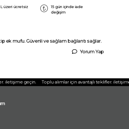
L üzeri ücretsiz
15 gün içinde iade
değişim
p ek mufu. Güvenli ve sağlam bağlantı sağlar.
Yorum Yap
 iletişime geçin.
Toplu alımlar için avantajlı teklifler. iletişime g
ım
p