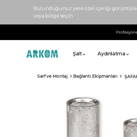
Bulunduğunuz yere özel içeriği görüntülem
veya bölge seçin.
Profesyonel
Şalt
Aydınlatma
Sarf ve Montaj
Bağlantı Ekipmanları
ŞAFA