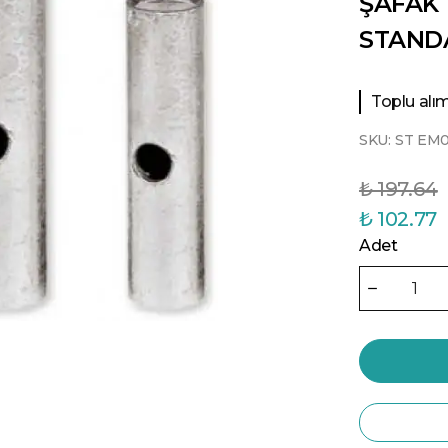
ŞAFAK
STAND
Toplu alıml
SKU:
ST EM
₺ 197.64
₺ 102.77
Adet