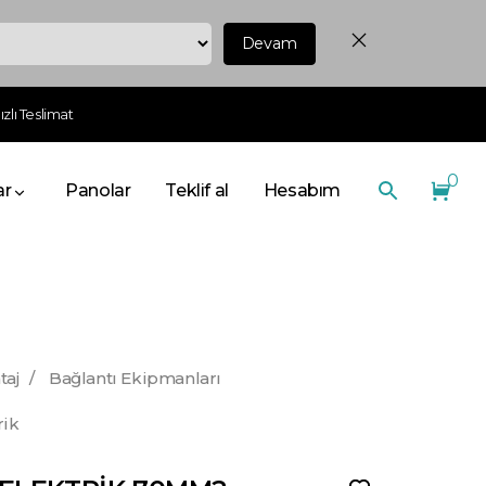
Devam
zlı Teslimat
0
ar
Panolar
Teklif al
Hesabım
taj
/
Bağlantı Ekipmanları
rik