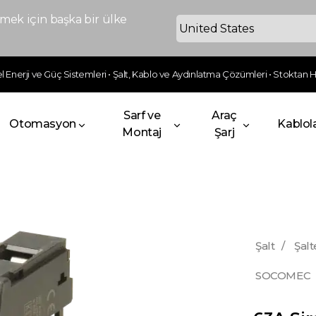
ek için başka bir ülke
 Enerji ve Güç Sistemleri • Şalt, Kablo ve Aydınlatma Çözümleri • Stoktan Hı
Sarf ve
Araç
Otomasyon
Kablol
Montaj
Şarj
Şalt
/
Şalt
SOCOMEC