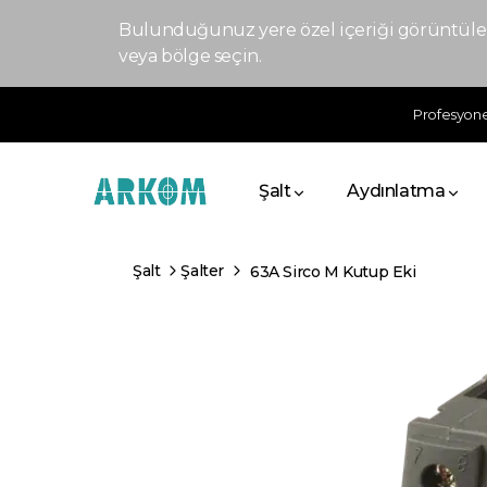
Bulunduğunuz yere özel içeriği görüntülem
veya bölge seçin.
Profesyonel
Şalt
Aydınlatma
Şalt
Şalter
63A Sirco M Kutup Eki