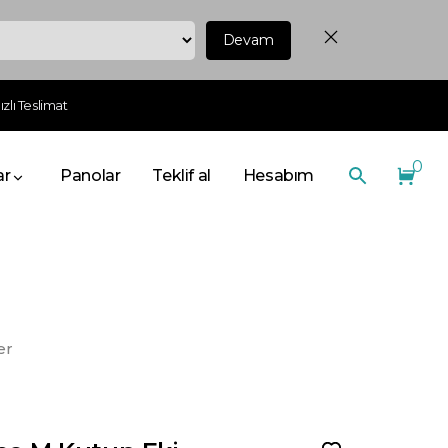
Devam
zlı Teslimat
0
ar
Panolar
Teklif al
Hesabım
er