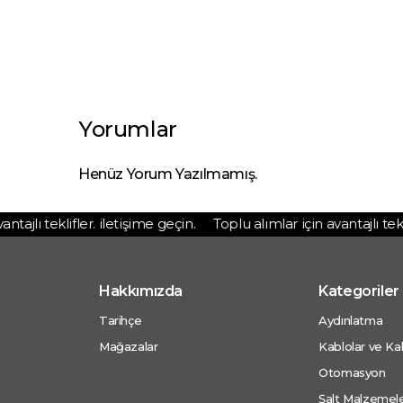
Yorumlar
Henüz Yorum Yazılmamış.
ajlı teklifler. iletişime geçin.
Toplu alımlar için avantajlı teklifl
Hakkımızda
Kategoriler
Tarihçe
Aydınlatma
Mağazalar
Kablolar ve Kab
Otomasyon
Şalt Malzemele