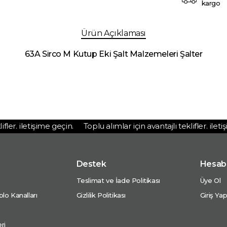
kargo
Ürün Açıklaması
63A Sirco M Kutup Eki Şalt Malzemeleri Şalter
er. iletişime geçin.
Toplu alımlar için avantajlı teklifler. iletişi
Destek
Hesab
Teslimat ve İade Politikası
Üye Ol
lo Kanalları
Gizlilik Politikası
Giriş Ya
ri