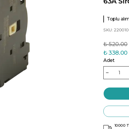
63A Si
Toplu alıml
SKU:
220010
₺ 520.00
₺ 338.00
Adet
10000 T