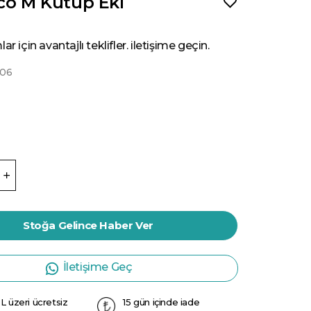
rco M Kutup Eki
ar için avantajlı teklifler. iletişime geçin.
06
Stoğa Gelince Haber Ver
İletişime Geç
L üzeri ücretsiz
15 gün içinde iade