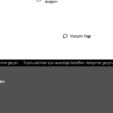
değişim
Yorum Yap
me geçin.
Toplu alımlar için avantajlı teklifler. iletişime geçin.
ım
p