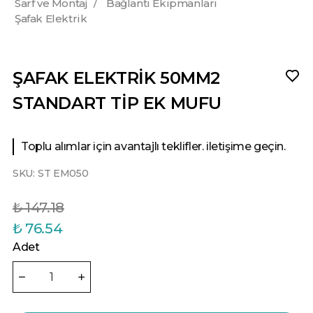
Sarf ve Montaj
/
Bağlantı Ekipmanları
Şafak Elektrik
ŞAFAK ELEKTRİK 50MM2
STANDART TİP EK MUFU
Toplu alımlar için avantajlı teklifler. iletişime geçin.
SKU:
ST EM050
₺ 147.18
₺ 76.54
Adet