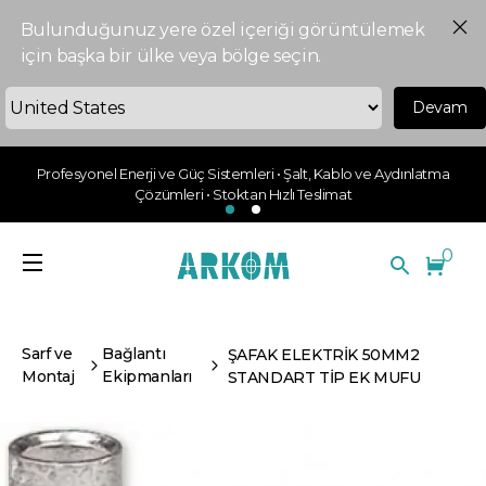
Bulunduğunuz yere özel içeriği görüntülemek
için başka bir ülke veya bölge seçin.
Devam
Profesyonel Enerji ve Güç Sistemleri • Şalt, Kablo ve Aydınlatma
Çözümleri • Stoktan Hızlı Teslimat
0
Sarf ve
Bağlantı
ŞAFAK ELEKTRİK 50MM2
Montaj
Ekipmanları
STANDART TİP EK MUFU