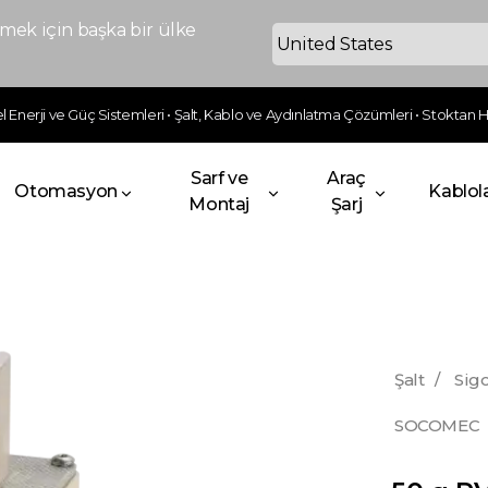
ek için başka bir ülke
 Enerji ve Güç Sistemleri • Şalt, Kablo ve Aydınlatma Çözümleri • Stoktan Hı
Sarf ve
Araç
Otomasyon
Kablol
Montaj
Şarj
Şalt
/
Sigo
SOCOMEC