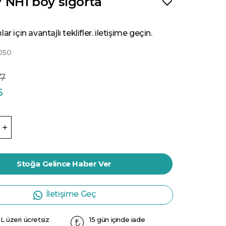
 NH1 boy sigorta
ar için avantajlı teklifler. iletişime geçin.
050
77
5
Stoğa Gelince Haber Ver
İletişime Geç
L üzeri ücretsiz
15 gün içinde iade