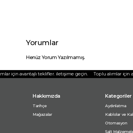
Yorumlar
Henüz Yorum Yazılmamış.
r için avantajlı teklifler. iletişime geçin.
Toplu alımlar için avan
Hakkımızda
Kategoriler
Tarihçe
Aydınlatma
Mağazalar
Kablolar ve Kab
Otomasyon
Şalt Malzemele