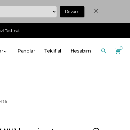
Devam
zlı Teslimat
0
ar
Panolar
Teklif al
Hesabım
rta