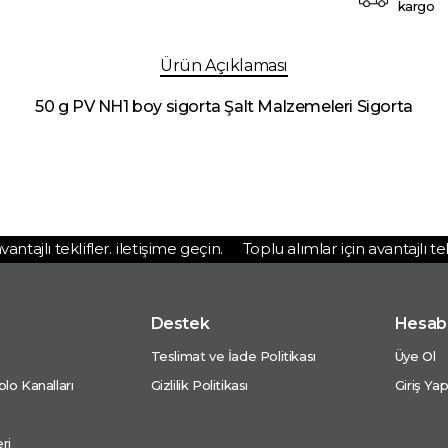
kargo
Ürün Açıklaması
50 g PV NH1 boy sigorta Şalt Malzemeleri Sigorta
tajlı teklifler. iletişime geçin.
Toplu alımlar için avantajlı teklif
Destek
Hesab
Teslimat ve İade Politikası
Üye Ol
lo Kanalları
Gizlilik Politikası
Giriş Ya
ri