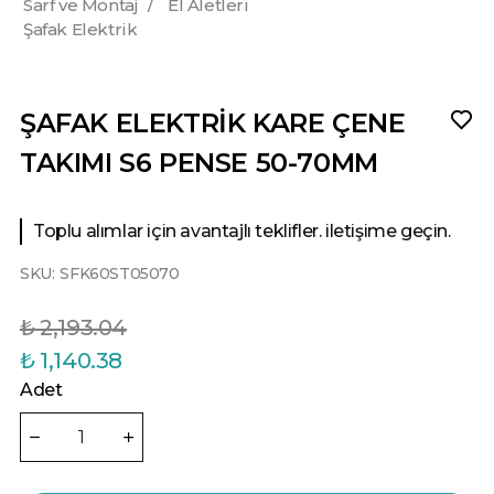
Sarf ve Montaj
/
El Aletleri
Şafak Elektrik
ŞAFAK ELEKTRİK KARE ÇENE
TAKIMI S6 PENSE 50-70MM
Toplu alımlar için avantajlı teklifler. iletişime geçin.
SKU:
SFK60ST05070
₺ 2,193.04
₺ 1,140.38
Adet