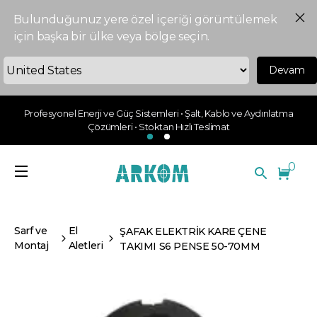
Bulunduğunuz yere özel içeriği görüntülemek
için başka bir ülke veya bölge seçin.
Devam
Profesyonel Enerji ve Güç Sistemleri • Şalt, Kablo ve Aydınlatma
Çözümleri • Stoktan Hızlı Teslimat
0
Sarf ve
El
ŞAFAK ELEKTRİK KARE ÇENE
Montaj
Aletleri
TAKIMI S6 PENSE 50-70MM