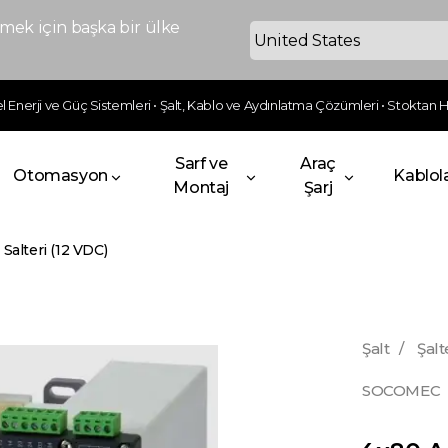
ek için başka bir ülke
 Enerji ve Güç Sistemleri • Şalt, Kablo ve Aydınlatma Çözümleri • Stoktan Hı
Sarf ve
Araç
Otomasyon
Kablol
Montaj
Şarj
Salteri (12 VDC)
Şalt
/
Şalt
SOCOMEC