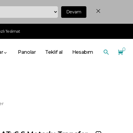
Devam
zlı Teslimat
0
ar
Panolar
Teklif al
Hesabım
er