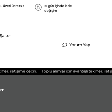
L üzeri ücretsiz
15 gün içinde iade
değişim
Şalter
Yorum Yap
er. iletişime geçin.
Toplu alımlar için avantajlı teklifler. iletişi
ım
p