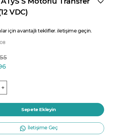
 ATyS S Motorlu Transfer
 (12 VDC)
ar için avantajlı teklifler. iletişime geçin.
08
.55
96
Sepete Ekleyin
İletişime Geç