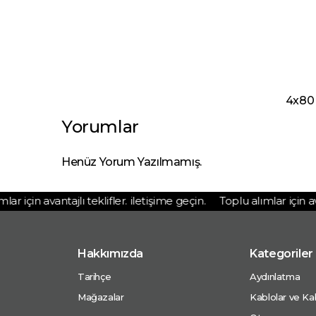
4x80 
Yorumlar
Henüz Yorum Yazılmamış.
 için avantajlı teklifler. iletişime geçin.
Toplu alımlar için avant
Hakkımızda
Kategoriler
Tarihçe
Aydınlatma
Mağazalar
Kablolar ve Kab