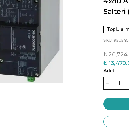
4x80 A
Salteri
Toplu alıml
SKU:
950540
₺ 20,724
₺ 13,470.
Adet