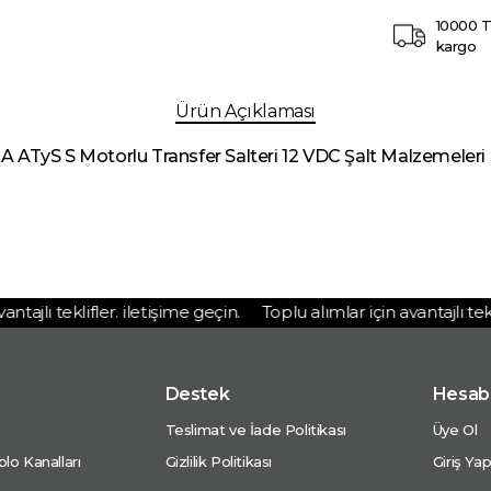
10000 T
kargo
Ürün Açıklaması
A ATyS S Motorlu Transfer Salteri 12 VDC Şalt Malzemeleri 
ajlı teklifler. iletişime geçin.
Toplu alımlar için avantajlı teklifl
Destek
Hesab
Teslimat ve İade Politikası
Üye Ol
lo Kanalları
Gizlilik Politikası
Giriş Ya