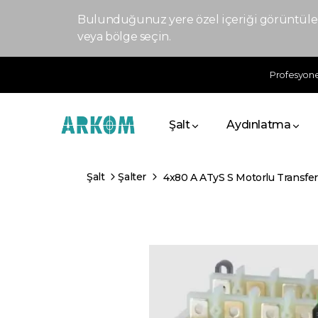
Bulunduğunuz yere özel içeriği görüntülem
veya bölge seçin.
Profesyonel
Şalt
Aydınlatma
Şalt
Şalter
4x80 A ATyS S Motorlu Transfer 