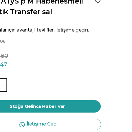
 ATyS p M Haberlesmeli
k Transfer sal
ar için avantajlı teklifler. iletişime geçin.
008
.80
.47
Stoğa Gelince Haber Ver
İletişime Geç