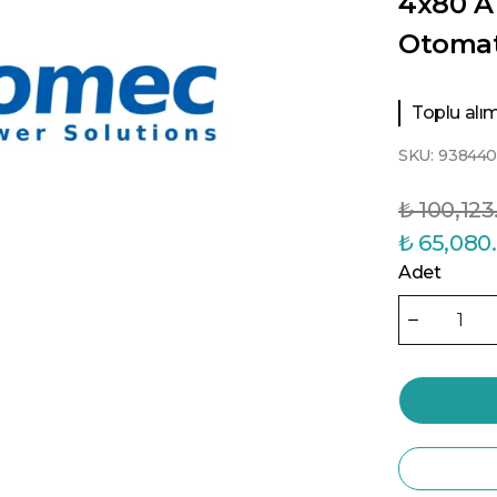
4x80 A
Otomati
Toplu alıml
SKU:
93844
₺ 100,123
₺ 65,080
Adet