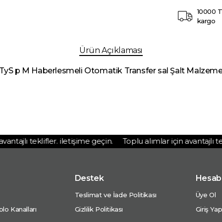
10000 T
kargo
Ürün Açıklaması
yS p M Haberlesmeli Otomatik Transfer sal Şalt Malzemel
tajlı teklifler. iletişime geçin.
Toplu alımlar için avantajlı tekli
Destek
Hesab
Teslimat ve İade Politikası
Üye Ol
lo Kanalları
Gizlilik Politikası
Giriş Ya