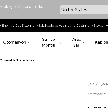
ek için başka bir ülke
 Enerji ve Güç Sistemleri • Şalt, Kablo ve Aydınlatma Çözümleri • Stoktan Hı
Sarf ve
Araç
Otomasyon
Kablol
Montaj
Şarj
Otomatik Transfer sal
Şalt
/
Şalt
SOCOMEC