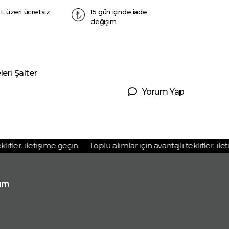
L üzeri ücretsiz
15 gün içinde iade
değişim
eri Şalter
Yorum Yap
fler. iletişime geçin.
Toplu alımlar için avantajlı teklifler. ileti
ım
p