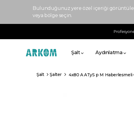
Bulunduğunuz yere özel içeriği görüntülem
veya bölge seçin.
Profesyonel
Şalt
Aydınlatma
Şalt
Şalter
4x80 A ATyS p M Haberlesmeli 