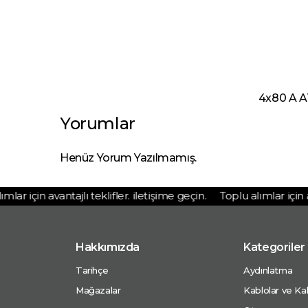
4x80 A AT
Yorumlar
Henüz Yorum Yazılmamış.
ar için avantajlı teklifler. iletişime geçin.
Toplu alımlar için avan
Hakkımızda
Kategoriler
Tarihçe
Aydınlatma
Mağazalar
Kablolar ve Kab