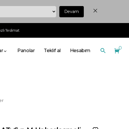
Devam
zlı Teslimat
0
ar
Panolar
Teklif al
Hesabım
er