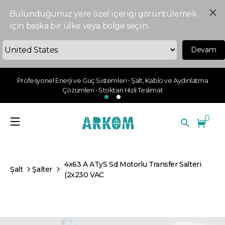
Bulunduğunuz yere özel içeriği görüntülemek
için başka bir ülke veya bölge seçin.
Devam
Profesyonel Enerji ve Güç Sistemleri • Şalt, Kablo ve Aydınlatma
Çözümleri • Stoktan Hızlı Teslimat
0
4x63 A ATyS Sd Motorlu Transfer Salteri
Şalt
Şalter
(2x230 VAC