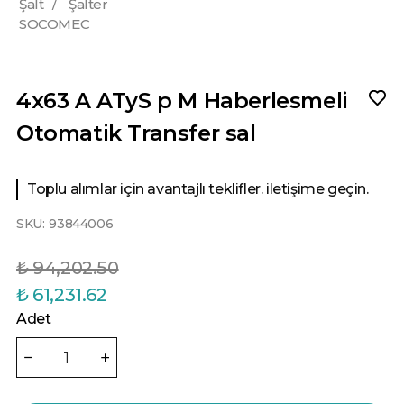
Şalt
/
Şalter
SOCOMEC
4x63 A ATyS p M Haberlesmeli
Otomatik Transfer sal
Toplu alımlar için avantajlı teklifler. iletişime geçin.
SKU:
93844006
₺ 94,202.50
₺ 61,231.62
Adet