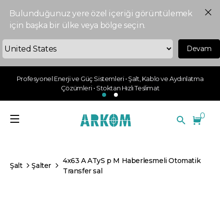
Bulunduğunuz yere özel içeriği görüntülemek
için başka bir ülke veya bölge seçin.
Devam
Profesyonel Enerji ve Güç Sistemleri • Şalt, Kablo ve Aydınlatma
Çözümleri • Stoktan Hızlı Teslimat
0
4x63 A ATyS p M Haberlesmeli Otomatik
Şalt
Şalter
Transfer sal