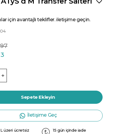
ATyS d M Transfer Salteri
ar için avantajlı teklifler. iletişime geçin.
004
.97
13
Sepete Ekleyin
İletişime Geç
L üzeri ücretsiz
15 gün içinde iade