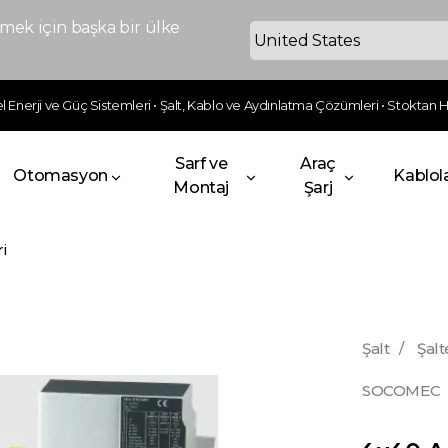
ek için başka bir ülke
 Enerji ve Güç Sistemleri • Şalt, Kablo ve Aydınlatma Çözümleri • Stoktan Hı
Sarf ve
Araç
Otomasyon
Kablol
Montaj
Şarj
i
Şalt
/
Şalt
SOCOMEC