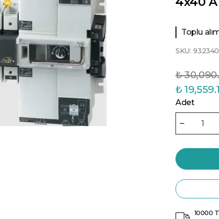
4x40 A 
Toplu alıml
SKU:
93234
₺ 30,090
₺ 19,559.
Adet
10000 T