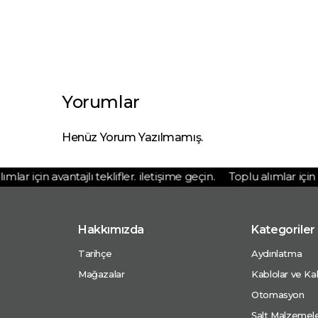
Yorumlar
Henüz Yorum Yazılmamış.
ar için avantajlı teklifler. iletişime geçin.
Toplu alımlar için ava
Hakkımızda
Kategoriler
Tarihçe
Aydınlatma
Mağazalar
Kablolar ve Kab
Otomasyon
Şalt Malzemele