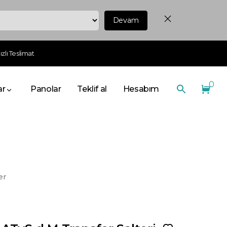
Devam
zlı Teslimat
0
ar
Panolar
Teklif al
Hesabım
er