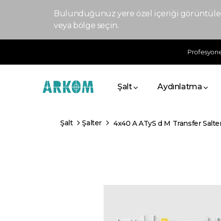
Bulunduğunuz yere özel içeriği görüntülem
veya bölge seçin.
Profesyonel
Şalt
Aydınlatma
Şalt
Şalter
4x40 A ATyS d M Transfer Salter