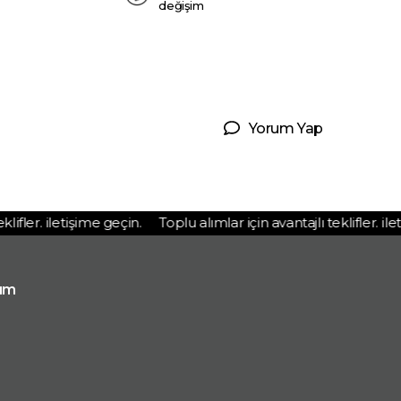
değişim
Yorum Yap
fler. iletişime geçin.
Toplu alımlar için avantajlı teklifler. ileti
ım
p