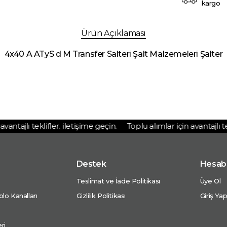
kargo
Ürün Açıklaması
4x40 A ATyS d M Transfer Salteri Şalt Malzemeleri Şalter
ntajlı teklifler. iletişime geçin.
Toplu alımlar için avantajlı tekli
Destek
Hesab
Teslimat ve İade Politikası
Üye Ol
lo Kanalları
Gizlilik Politikası
Giriş Ya
ri