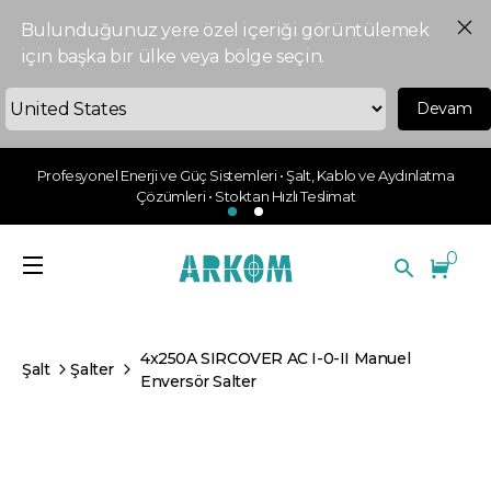
Bulunduğunuz yere özel içeriği görüntülemek
için başka bir ülke veya bölge seçin.
Devam
Profesyonel Enerji ve Güç Sistemleri • Şalt, Kablo ve Aydınlatma
Çözümleri • Stoktan Hızlı Teslimat
0
4x250A SIRCOVER AC I-0-II Manuel
Şalt
Şalter
Enversör Salter