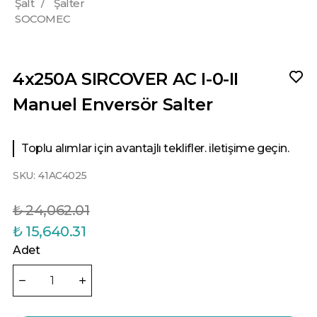
Şalt
/
Şalter
SOCOMEC
4x250A SIRCOVER AC I-0-II
Manuel Enversör Salter
Toplu alımlar için avantajlı teklifler. iletişime geçin.
SKU:
41AC4025
₺ 24,062.01
₺ 15,640.31
Adet