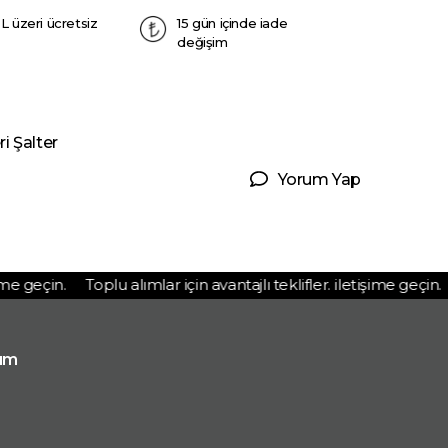
L üzeri ücretsiz
15 gün içinde iade
değişim
 Şalter
Yorum Yap
 geçin.
Toplu alımlar için avantajlı teklifler. iletişime geçin.
T
ım
p