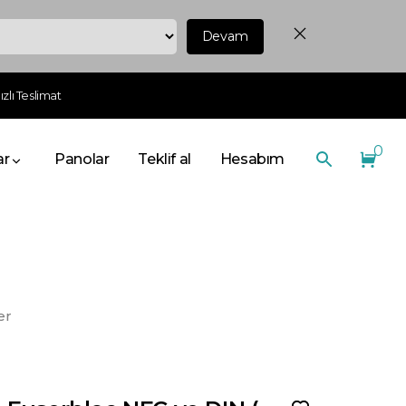
Devam
zlı Teslimat
0
ar
Panolar
Teklif al
Hesabım
er