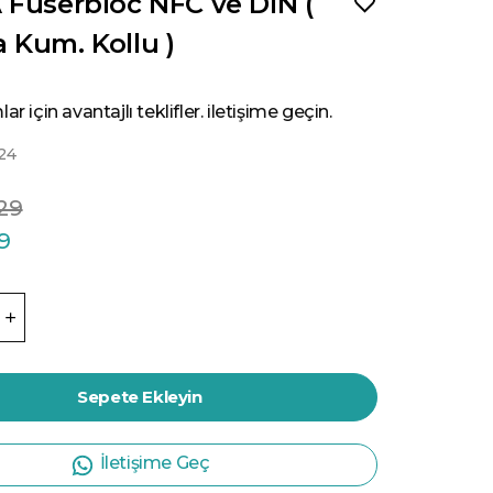
 Fuserbloc NFC ve DIN (
 Kum. Kollu )
ar için avantajlı teklifler. iletişime geçin.
24
.29
19
Sepete Ekleyin
İletişime Geç