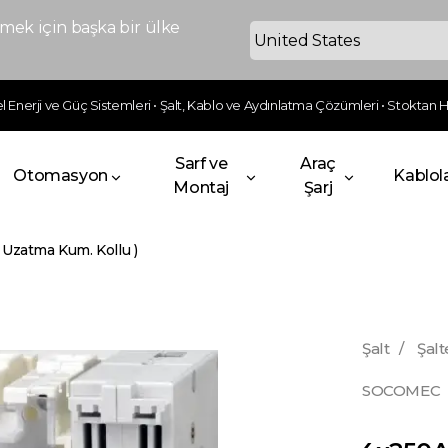
ek için başka bir ülke
 Enerji ve Güç Sistemleri • Şalt, Kablo ve Aydınlatma Çözümleri • Stoktan Hı
Sarf ve
Araç
Otomasyon
Kablol
Montaj
Şarj
Uzatma Kum. Kollu )
Şalt
/
Şalt
SOCOMEC