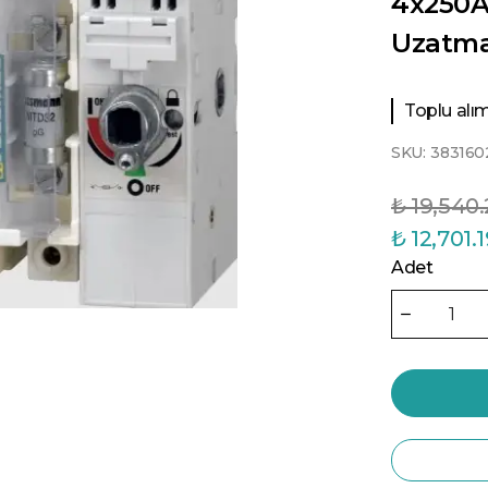
4x250A
Uzatma
Toplu alıml
SKU:
383160
₺ 19,540
₺ 12,701.
Adet