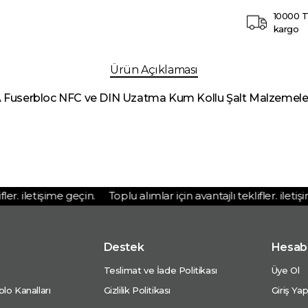
10000 T
kargo
Ürün Açıklaması
 Fuserbloc NFC ve DIN Uzatma Kum Kollu Şalt Malzemeleri
r. iletişime geçin.
Toplu alımlar için avantajlı teklifler. iletişime
Destek
Hesab
Teslimat ve İade Politikası
Üye Ol
lo Kanalları
Gizlilik Politikası
Giriş Ya