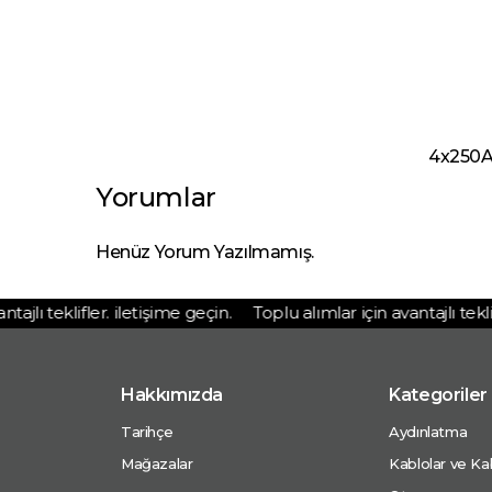
4x250A
Yorumlar
Henüz Yorum Yazılmamış.
lı teklifler. iletişime geçin.
Toplu alımlar için avantajlı teklifle
Hakkımızda
Kategoriler
Tarihçe
Aydınlatma
Mağazalar
Kablolar ve Kab