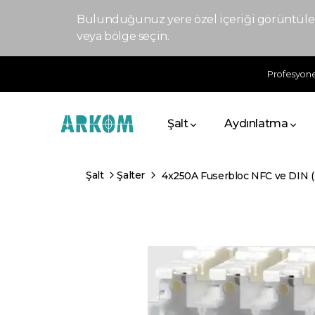
Bulunduğunuz yere özel içeriği görüntülem
veya bölge seçin.
Profesyonel
Şalt
Aydınlatma
Şalt
Şalter
4x250A Fuserbloc NFC ve DIN ( 