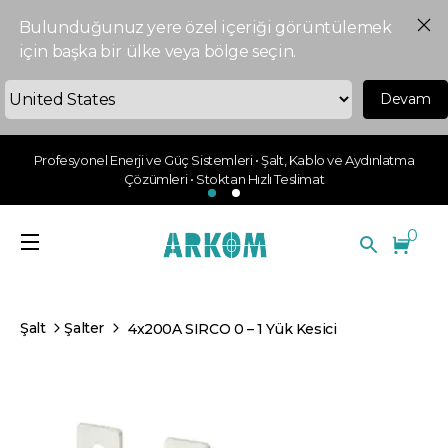
Bulunduğunuz yere özel içeriği görüntülemek
için başka bir ülke veya bölge seçin.
Devam
Profesyonel Enerji ve Güç Sistemleri • Şalt, Kablo ve Aydınlatma
Çözümleri • Stoktan Hızlı Teslimat
0
Şalt
Şalter
4x200A SIRCO 0 – 1 Yük Kesici